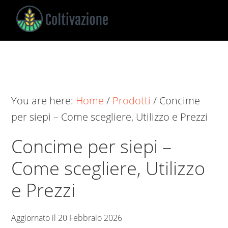
Skip
Skip
Skip
to
to
to
main
primary
footer
Coltivazione
Guide
content
sidebar
su
Come
Coltivare
You are here:
Home
/
Prodotti
/
Concime
per siepi​ – Come scegliere, Utilizzo e Prezzi
Concime per siepi​ –
Come scegliere, Utilizzo
e Prezzi
Aggiornato il
20 Febbraio 2026