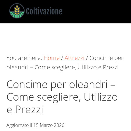
Skip
Skip
Skip
to
to
to
main
primary
footer
Coltivazione
Guide
content
sidebar
su
Come
Coltivare
You are here:
Home
/
Attrezzi
/
Concime per
oleandri​ – Come scegliere, Utilizzo e Prezzi
Concime per oleandri​ –
Come scegliere, Utilizzo
e Prezzi
Aggiornato il
15 Marzo 2026