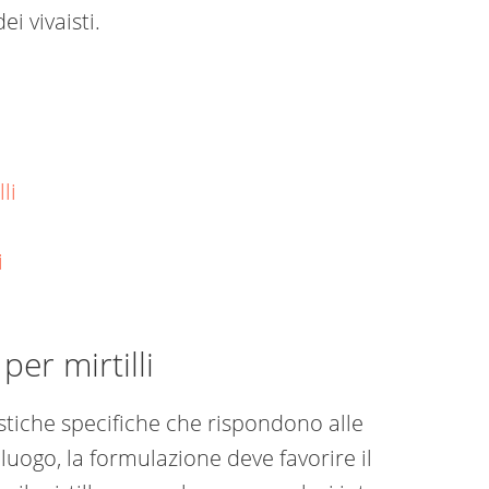
ei vivaisti.
i​
​
​
er mirtilli​
ristiche specifiche che rispondono alle
luogo, la formulazione deve favorire il