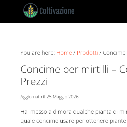
Skip
Skip
Skip
to
to
to
main
primary
footer
Coltivazione
Guide
content
sidebar
su
Come
You are here:
Home
/
Prodotti
/
Concime pe
Coltivare
Concime per mirtilli​ – 
Prezzi
Aggiornato il
25 Maggio 2026
Hai messo a dimora qualche pianta di mirti
quale concime usare per ottenere piante sa