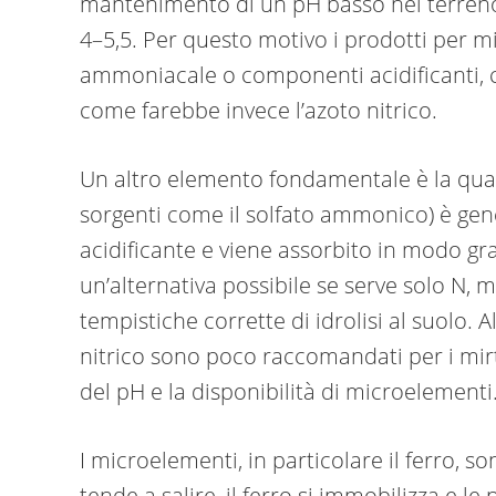
mantenimento di un pH basso nel terreno: 
4–5,5. Per questo motivo i prodotti per m
ammoniacale o componenti acidificanti, co
come farebbe invece l’azoto nitrico.
Un altro elemento fondamentale è la qual
sorgenti come il solfato ammonico) è gen
acidificante e viene assorbito in modo gra
un’alternativa possibile se serve solo N,
tempistiche corrette di idrolisi al suolo. 
nitrico sono poco raccomandati per i mirtil
del pH e la disponibilità di microelementi
I microelementi, in particolare il ferro, son
tende a salire, il ferro si immobilizza e le