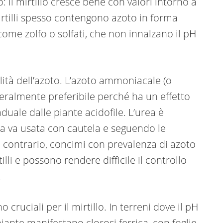
il mirtillo cresce bene con valori intorno a
irtilli spesso contengono azoto in forma
me zolfo o solfati, che non innalzano il pH
ità dell’azoto. L’azoto ammoniacale (o
eralmente preferibile perché ha un effetto
duale dalle piante acidofile. L’urea è
 ma va usata con cautela e seguendo le
Al contrario, concimi con prevalenza di azoto
li e possono rendere difficile il controllo
.
o cruciali per il mirtillo. In terreni dove il pH
 piante manifestano clorosi ferrica, con foglie