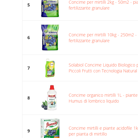
Concime per mirtilli 2kg - 50m2 - pia
5
fertilizzante granulare
Concime per mirtilli 10kg - 250m2 - p
6
fertilizzante granulare
Solabiol Concime Liquido Biologico
7
Piccoli Frutti con Tecnologia Natural
Concime organico mirtilli 1L - piante 
8
Humus di lombrico liquido
Concime mirtilli e piante acidofile 1kg
9
per pianta di mirtillo