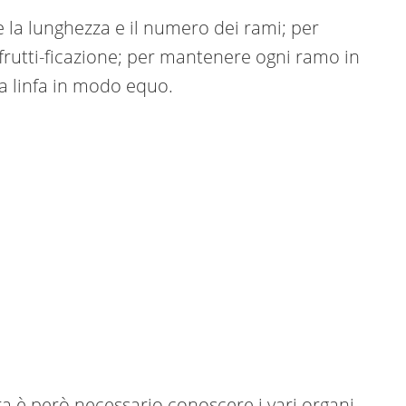
re la lunghezza e il numero dei rami; per
a frutti-ficazione; per mantenere ogni ramo in
la linfa in modo equo.
ra è però necessario conoscere i vari organi