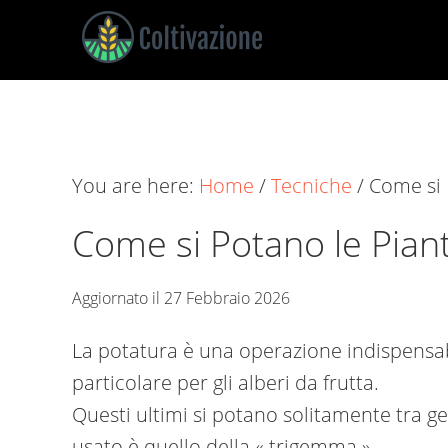
Skip
Skip
Skip
to
to
to
main
primary
footer
Coltivazione
Guide
content
sidebar
su
Come
You are here:
Home
/
Tecniche
/
Come si 
Coltivare
Come si Potano le Pian
Aggiornato il
27 Febbraio 2026
La potatura è una operazione indispensab
particolare per gli alberi da frutta.
Questi ultimi si potano solitamente tra 
usato è quello della « trigemma ».