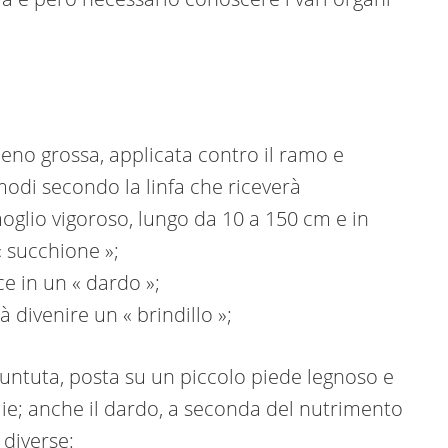
no grossa, applicata contro il ramo e
 modi secondo la linfa che riceverà
moglio vigoroso, lungo da 10 a 150 cm e in
 succhione »;
e in un « dardo »;
 divenire un « brindillo »;
ntuta, posta su un piccolo piede legnoso e
glie; anche il dardo, a seconda del nutrimento
 diverse: