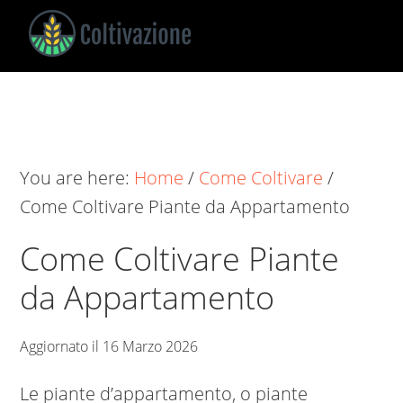
Skip
Skip
Skip
to
to
to
main
primary
footer
Coltivazione
Guide
content
sidebar
su
Come
Coltivare
You are here:
Home
/
Come Coltivare
/
Come Coltivare Piante da Appartamento
Come Coltivare Piante
da Appartamento
Aggiornato il
16 Marzo 2026
Le piante d’appartamento, o piante