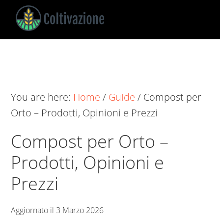
Skip
Skip
Skip
to
to
to
main
primary
footer
Coltivazione
Guide
content
sidebar
su
Come
Coltivare
You are here:
Home
/
Guide
/
Compost per
Orto – Prodotti, Opinioni e Prezzi
Compost per Orto –
Prodotti, Opinioni e
Prezzi
Aggiornato il
3 Marzo 2026