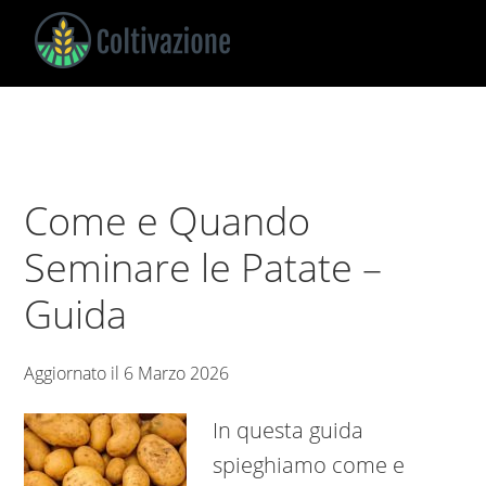
Skip
Skip
Skip
to
to
to
main
primary
footer
Coltivazione
Guide
content
sidebar
su
Come
Coltivare
Come e Quando
Seminare le Patate –
Guida
Aggiornato il
6 Marzo 2026
In questa guida
spieghiamo come e