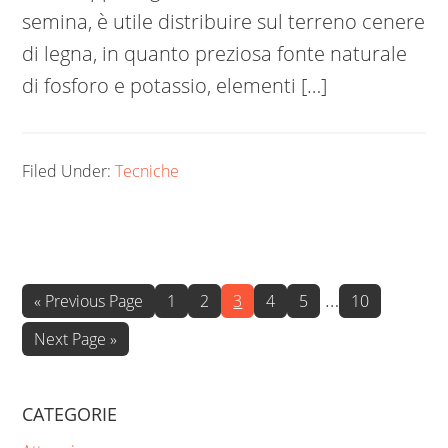
semina, è utile distribuire sul terreno cenere
di legna, in quanto preziosa fonte naturale
di fosforo e potassio, elementi […]
Filed Under:
Tecniche
Interim
…
Go
Page
Page
Page
Page
Page
Page
«
Previous Page
1
2
3
4
5
10
to
pages
Go
Next Page »
omitted
to
CATEGORIE