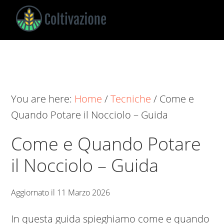
Skip
Skip
Skip
to
to
to
main
primary
footer
Coltivazione
Guide
content
sidebar
su
Come
Coltivare
You are here:
Home
/
Tecniche
/
Come e
Quando Potare il Nocciolo – Guida
Come e Quando Potare
il Nocciolo – Guida
Aggiornato il
11 Marzo 2026
In questa guida spieghiamo come e quando