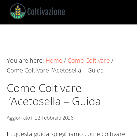
Skip
Skip
Skip
to
to
to
main
primary
footer
Coltivazione
Guide
content
sidebar
su
Come
Coltivare
You are here:
Home
/
Come Coltivare
/
Come Coltivare l’Acetosella – Guida
Come Coltivare
l’Acetosella – Guida
Aggiornato il
22 Febbraio 2026
In questa guida spieghiamo come coltivare