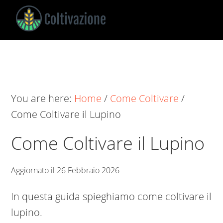
Skip
Skip
Skip
to
to
to
main
primary
footer
Coltivazione
Guide
content
sidebar
su
Come
Coltivare
You are here:
Home
/
Come Coltivare
/
Come Coltivare il Lupino
Come Coltivare il Lupino
Aggiornato il
26 Febbraio 2026
In questa guida spieghiamo come coltivare il
lupino.