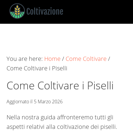
Skip
Skip
Skip
to
to
to
main
primary
footer
Coltivazione
Guide
content
sidebar
su
Come
Coltivare
You are here:
Home
/
Come Coltivare
/
Come Coltivare i Piselli
Come Coltivare i Piselli
Aggiornato il
5 Marzo 2026
Nella nostra guida affronteremo tutti gli
aspetti relativi alla coltivazione dei piselli.