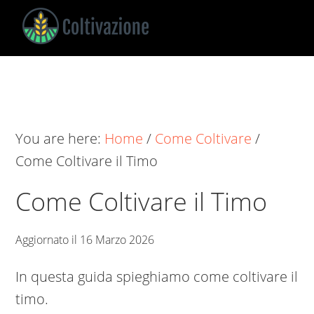
Skip
Skip
Skip
to
to
to
main
primary
footer
Coltivazione
Guide
content
sidebar
su
Come
Coltivare
You are here:
Home
/
Come Coltivare
/
Come Coltivare il Timo
Come Coltivare il Timo
Aggiornato il
16 Marzo 2026
In questa guida spieghiamo come coltivare il
timo.